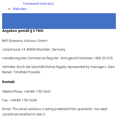
framework contracts
Websites
Private sector development, investment and
competitiveness
Angaben gemäß § 5 TMG
BKP Economic Advisors GmbH
Jutastrasse 14. 80636 München. Germany
Handelsregister/Commercial Register: Amtsgericht München, HRB 231576
Vertreten durch die Geschäftsführer/legally represented by managers: Derk
Bienen, Timothée Picarello
Kontakt
Telefon/Phone. +49-89-1787 6047
Fax. +49-89-1787 6049
Email.
This email address is being protected from spambots. You need
JavaScript enabled to view it.